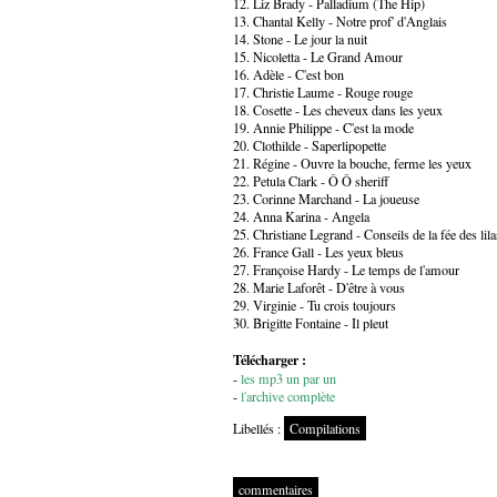
12. Liz Brady - Palladium (The Hip)
13. Chantal Kelly - Notre prof' d'Anglais
14. Stone - Le jour la nuit
15. Nicoletta - Le Grand Amour
16. Adèle - C'est bon
17. Christie Laume - Rouge rouge
18. Cosette - Les cheveux dans les yeux
19. Annie Philippe - C'est la mode
20. Clothilde - Saperlipopette
21. Régine - Ouvre la bouche, ferme les yeux
22. Petula Clark - Ô Ô sheriff
23. Corinne Marchand - La joueuse
24. Anna Karina - Angela
25. Christiane Legrand - Conseils de la fée des lila
26. France Gall - Les yeux bleus
27. Françoise Hardy - Le temps de l'amour
28. Marie Laforêt - D'être à vous
29. Virginie - Tu crois toujours
30. Brigitte Fontaine - Il pleut
Télécharger :
-
les mp3 un par un
-
l'archive complète
Libellés :
Compilations
commentaires