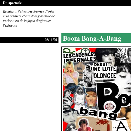
Du spectacle
Ecoutez… j’ai eu une journée d’enfer
et la dernière chose dont j’ai envie de
parler c’est de la façon d’affronter
l’existence
Boom Bang-A-Bang
08/11/06