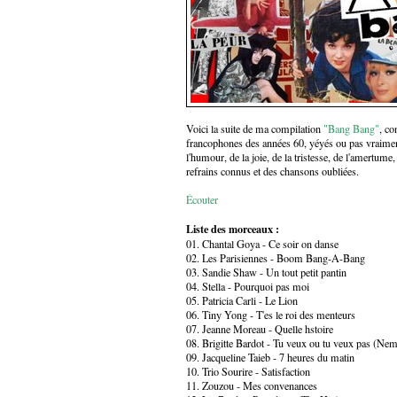
Voici la suite de ma compilation
"Bang Bang"
, co
francophones des années 60, yéyés ou pas vraime
l'humour, de la joie, de la tristesse, de l'amertume, 
refrains connus et des chansons oubliées.
Écouter
Liste des morceaux :
01. Chantal Goya - Ce soir on danse
02. Les Parisiennes - Boom Bang-A-Bang
03. Sandie Shaw - Un tout petit pantin
04. Stella - Pourquoi pas moi
05. Patricia Carli - Le Lion
06. Tiny Yong - T'es le roi des menteurs
07. Jeanne Moreau - Quelle hstoire
08. Brigitte Bardot - Tu veux ou tu veux pas (Ne
09. Jacqueline Taieb - 7 heures du matin
10. Trio Sourire - Satisfaction
11. Zouzou - Mes convenances