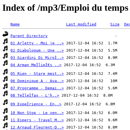
Index of /mp3/Emploi du temps
Name
Last modified
Size
De
Parent Directory
01 Arletty - Moi je ..>
02 Diabologum - Une ..>
03 Giardini Di MiroÌ..>
04 Arman MeÌlieÌ€s ..>
05 Rien - Stare mest..>
06 Dominique A - Ava..>
07 Programme - Demai..>
08 TeÌleÌfax - L'h..>
09 ExpeÌrience - En..>
10 Non Stop - Le ven..>
11 Espers - Travel M..>
12 Arnaud Fleurent-D..>